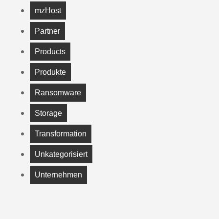
mzHost
Partner
Products
Produkte
Ransomware
Storage
Transformation
Unkategorisiert
Unternehmen
All
Backup
Ransomware
Storage